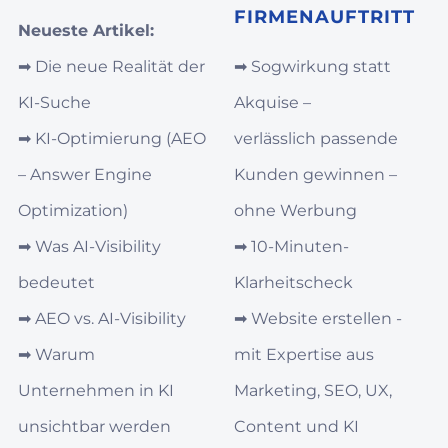
FIRMENAUFTRITT
Neueste Artikel:
➡︎
Die neue Realität der
➡︎
Sogwirkung statt
KI-Suche
Akquise –
➡︎
KI‑Optimierung (AEO
verlässlich passende
– Answer Engine
Kunden gewinnen –
Optimization)
ohne Werbung
➡︎
Was AI‑Visibility
➡︎
10-Minuten-
bedeutet
Klarheitscheck
➡︎
AEO vs. AI‑Visibility
➡︎
Website erstellen -
➡︎
Warum
mit Expertise aus
Unternehmen in KI
Marketing, SEO, UX,
unsichtbar werden
Content und KI