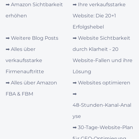
➡︎
Amazon Sichtbarkeit
➡︎
Ihre verkaufsstarke
erhöhen
Website: Die 20+1
Erfolgshebel
➡︎
Weitere Blog Posts
➡︎
Website Sichtbarkeit
➡︎
Alles über
durch Klarheit - 20
verkaufsstarke
Website-Fallen und ihre
Firmenauftritte
Lösung
➡︎
Alles über Amazon
➡︎
Websites optimieren
FBA & FBM
➡︎
48‑Stunden‑Kanal‑Anal
yse
➡︎
30‑Tage‑Website-Plan
für GEO‑Optimierung