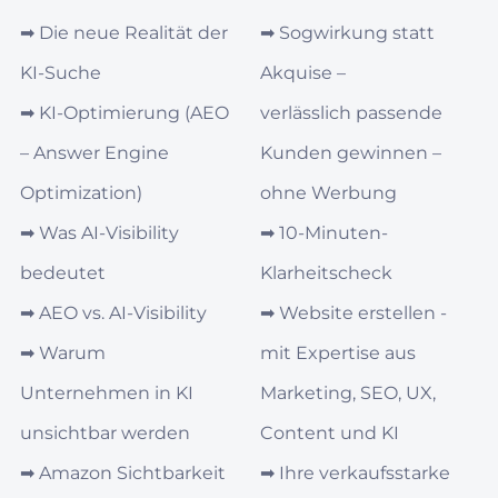
➡︎
Die neue Realität der
➡︎
Sogwirkung statt
KI-Suche
Akquise –
➡︎
KI‑Optimierung (AEO
verlässlich passende
– Answer Engine
Kunden gewinnen –
Optimization)
ohne Werbung
➡︎
Was AI‑Visibility
➡︎
10-Minuten-
bedeutet
Klarheitscheck
➡︎
AEO vs. AI‑Visibility
➡︎
Website erstellen -
➡︎
Warum
mit Expertise aus
Unternehmen in KI
Marketing, SEO, UX,
unsichtbar werden
Content und KI
➡︎
Amazon Sichtbarkeit
➡︎
Ihre verkaufsstarke