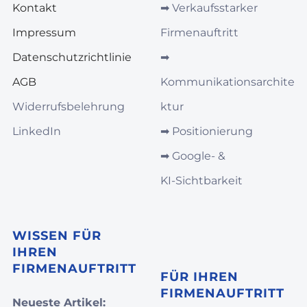
Kontakt
➡︎
Verkaufsstarker
Impressum
Firmenauftritt
Datenschutzrichtlinie
➡︎
AGB
Kommunikationsarchite
Widerrufsbelehrung
ktur
LinkedIn
➡︎
Positionierung
➡︎
Google‑ &
KI‑Sichtbarkeit
WISSEN FÜR
IHREN
FIRMENAUFTRITT
FÜR IHREN
FIRMENAUFTRITT
Neueste Artikel: