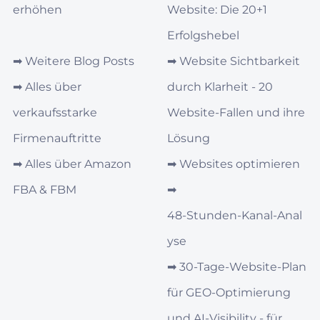
erhöhen
Website: Die 20+1
Erfolgshebel
➡︎
Weitere Blog Posts
➡︎
Website Sichtbarkeit
➡︎
Alles über
durch Klarheit - 20
verkaufsstarke
Website-Fallen und ihre
Firmenauftritte
Lösung
➡︎
Alles über Amazon
➡︎
Websites optimieren
FBA & FBM
➡︎
48‑Stunden‑Kanal‑Anal
yse
➡︎
30‑Tage‑Website-Plan
für GEO‑Optimierung
und AI‑Visibility - für