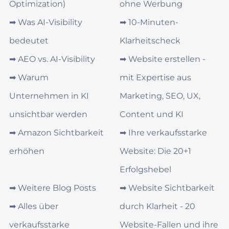
Optimization)
ohne Werbung
➡︎
Was AI‑Visibility
➡︎
10-Minuten-
bedeutet
Klarheitscheck
➡︎
AEO vs. AI‑Visibility
➡︎
Website erstellen -
➡︎
Warum
mit Expertise aus
Unternehmen in KI
Marketing, SEO, UX,
unsichtbar werden
Content und KI
➡︎
Amazon Sichtbarkeit
➡︎
Ihre verkaufsstarke
erhöhen
Website: Die 20+1
Erfolgshebel
➡︎
Weitere Blog Posts
➡︎
Website Sichtbarkeit
➡︎
Alles über
durch Klarheit - 20
verkaufsstarke
Website-Fallen und ihre