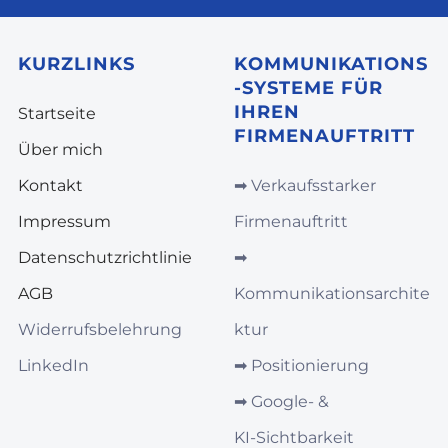
KURZLINKS
KOMMUNIKATIONS
-SYSTEME FÜR
IHREN
Startseite
FIRMENAUFTRITT
Über mich
Kontakt
➡︎
Verkaufsstarker
Impressum
Firmenauftritt
Datenschutzrichtlinie
➡︎
AGB
Kommunikationsarchite
Widerrufsbelehrung
ktur
LinkedIn
➡︎
Positionierung
➡︎
Google‑ &
KI‑Sichtbarkeit