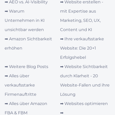
➡︎
AEO vs. AI‑Visibility
➡︎
Website erstellen -
➡︎
Warum
mit Expertise aus
Unternehmen in KI
Marketing, SEO, UX,
unsichtbar werden
Content und KI
➡︎
Amazon Sichtbarkeit
➡︎
Ihre verkaufsstarke
erhöhen
Website: Die 20+1
Erfolgshebel
➡︎
Weitere Blog Posts
➡︎
Website Sichtbarkeit
➡︎
Alles über
durch Klarheit - 20
verkaufsstarke
Website-Fallen und ihre
Firmenauftritte
Lösung
➡︎
Alles über Amazon
➡︎
Websites optimieren
FBA & FBM
➡︎