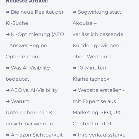
Neueste Artikel:
➡︎
Die neue Realität der
➡︎
Sogwirkung statt
KI-Suche
Akquise –
➡︎
KI‑Optimierung (AEO
verlässlich passende
– Answer Engine
Kunden gewinnen –
Optimization)
ohne Werbung
➡︎
Was AI‑Visibility
➡︎
10-Minuten-
bedeutet
Klarheitscheck
➡︎
AEO vs. AI‑Visibility
➡︎
Website erstellen -
➡︎
Warum
mit Expertise aus
Unternehmen in KI
Marketing, SEO, UX,
unsichtbar werden
Content und KI
➡︎
Amazon Sichtbarkeit
➡︎
Ihre verkaufsstarke