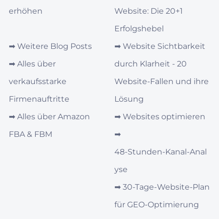
erhöhen
Website: Die 20+1
Erfolgshebel
➡︎
Weitere Blog Posts
➡︎
Website Sichtbarkeit
➡︎
Alles über
durch Klarheit - 20
verkaufsstarke
Website-Fallen und ihre
Firmenauftritte
Lösung
➡︎
Alles über Amazon
➡︎
Websites optimieren
FBA & FBM
➡︎
48‑Stunden‑Kanal‑Anal
yse
➡︎
30‑Tage‑Website-Plan
für GEO‑Optimierung