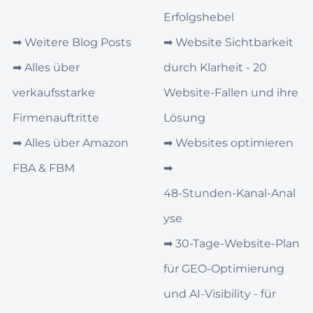
Erfolgshebel
➡︎
Weitere Blog Posts
➡︎
Website Sichtbarkeit
➡︎
Alles über
durch Klarheit - 20
verkaufsstarke
Website-Fallen und ihre
Firmenauftritte
Lösung
➡︎
Alles über Amazon
➡︎
Websites optimieren
FBA & FBM
➡︎
48‑Stunden‑Kanal‑Anal
yse
➡︎
30‑Tage‑Website-Plan
für GEO‑Optimierung
und AI‑Visibility - für