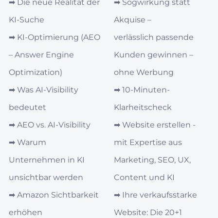
➡︎
Die neue Realität der
➡︎
Sogwirkung statt
KI-Suche
Akquise –
➡︎
KI‑Optimierung (AEO
verlässlich passende
– Answer Engine
Kunden gewinnen –
Optimization)
ohne Werbung
➡︎
Was AI‑Visibility
➡︎
10-Minuten-
bedeutet
Klarheitscheck
➡︎
AEO vs. AI‑Visibility
➡︎
Website erstellen -
➡︎
Warum
mit Expertise aus
Unternehmen in KI
Marketing, SEO, UX,
unsichtbar werden
Content und KI
➡︎
Amazon Sichtbarkeit
➡︎
Ihre verkaufsstarke
erhöhen
Website: Die 20+1