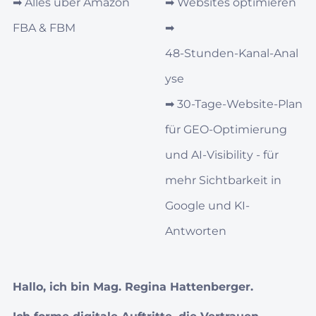
➡︎
Alles über Amazon
➡︎
Websites optimieren
FBA & FBM
➡︎
48‑Stunden‑Kanal‑Anal
yse
➡︎
30‑Tage‑Website-Plan
für GEO‑Optimierung
und AI‑Visibility - für
mehr Sichtbarkeit in
Google und KI-
Antworten
Hallo, ich bin Mag. Regina Hattenberger.