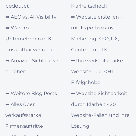
bedeutet
Klarheitscheck
➡︎
AEO vs. AI‑Visibility
➡︎
Website erstellen -
➡︎
Warum
mit Expertise aus
Unternehmen in KI
Marketing, SEO, UX,
unsichtbar werden
Content und KI
➡︎
Amazon Sichtbarkeit
➡︎
Ihre verkaufsstarke
erhöhen
Website: Die 20+1
Erfolgshebel
➡︎
Weitere Blog Posts
➡︎
Website Sichtbarkeit
➡︎
Alles über
durch Klarheit - 20
verkaufsstarke
Website-Fallen und ihre
Firmenauftritte
Lösung