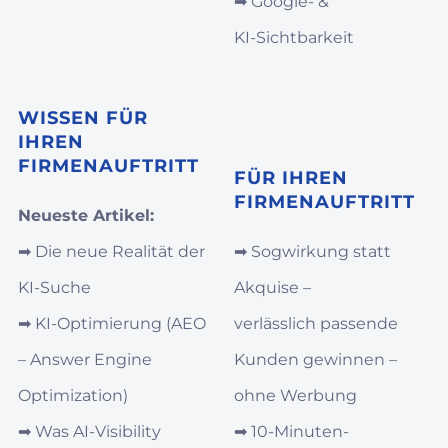
➡︎
Google‑ &
KI‑Sichtbarkeit
WISSEN FÜR
IHREN
FIRMENAUFTRITT
FÜR IHREN
FIRMENAUFTRITT
Neueste Artikel:
➡︎
Die neue Realität der
➡︎
Sogwirkung statt
KI-Suche
Akquise –
➡︎
KI‑Optimierung (AEO
verlässlich passende
– Answer Engine
Kunden gewinnen –
Optimization)
ohne Werbung
➡︎
Was AI‑Visibility
➡︎
10-Minuten-