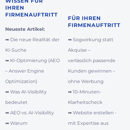
WISSEN FÜR
IHREN
FIRMENAUFTRITT
FÜR IHREN
FIRMENAUFTRITT
Neueste Artikel:
➡︎
Die neue Realität der
➡︎
Sogwirkung statt
KI-Suche
Akquise –
➡︎
KI‑Optimierung (AEO
verlässlich passende
– Answer Engine
Kunden gewinnen –
Optimization)
ohne Werbung
➡︎
Was AI‑Visibility
➡︎
10-Minuten-
bedeutet
Klarheitscheck
➡︎
AEO vs. AI‑Visibility
➡︎
Website erstellen -
➡︎
Warum
mit Expertise aus