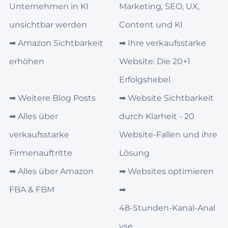
Unternehmen in KI
Marketing, SEO, UX,
unsichtbar werden
Content und KI
➡︎
Amazon Sichtbarkeit
➡︎
Ihre verkaufsstarke
erhöhen
Website: Die 20+1
Erfolgshebel
➡︎
Weitere Blog Posts
➡︎
Website Sichtbarkeit
➡︎
Alles über
durch Klarheit - 20
verkaufsstarke
Website-Fallen und ihre
Firmenauftritte
Lösung
➡︎
Alles über Amazon
➡︎
Websites optimieren
FBA & FBM
➡︎
48‑Stunden‑Kanal‑Anal
yse