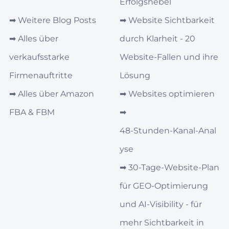
Erfolgshebel
➡︎
Weitere Blog Posts
➡︎
Website Sichtbarkeit
➡︎
Alles über
durch Klarheit - 20
verkaufsstarke
Website-Fallen und ihre
Firmenauftritte
Lösung
➡︎
Alles über Amazon
➡︎
Websites optimieren
FBA & FBM
➡︎
48‑Stunden‑Kanal‑Anal
yse
➡︎
30‑Tage‑Website-Plan
für GEO‑Optimierung
und AI‑Visibility - für
mehr Sichtbarkeit in