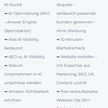
KI-Suche
Akquise –
➡︎
KI‑Optimierung (AEO
verlässlich passende
– Answer Engine
Kunden gewinnen –
Optimization)
ohne Werbung
➡︎
Was AI‑Visibility
➡︎
10-Minuten-
bedeutet
Klarheitscheck
➡︎
AEO vs. AI‑Visibility
➡︎
Website erstellen -
➡︎
Warum
mit Expertise aus
Unternehmen in KI
Marketing, SEO, UX,
unsichtbar werden
Content und KI
➡︎
Amazon Sichtbarkeit
➡︎
Ihre verkaufsstarke
erhöhen
Website: Die 20+1