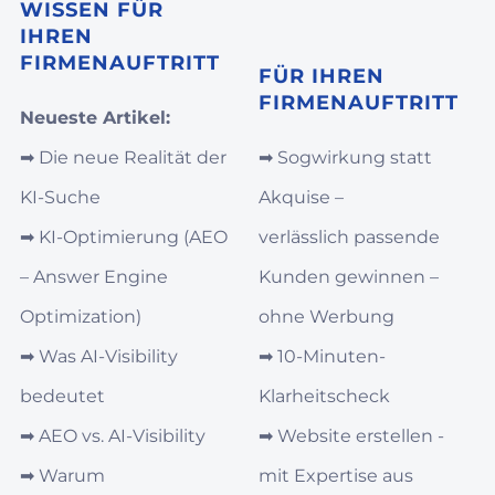
WISSEN FÜR
IHREN
FIRMENAUFTRITT
FÜR IHREN
FIRMENAUFTRITT
Neueste Artikel:
➡︎
Die neue Realität der
➡︎
Sogwirkung statt
KI-Suche
Akquise –
➡︎
KI‑Optimierung (AEO
verlässlich passende
– Answer Engine
Kunden gewinnen –
Optimization)
ohne Werbung
➡︎
Was AI‑Visibility
➡︎
10-Minuten-
bedeutet
Klarheitscheck
➡︎
AEO vs. AI‑Visibility
➡︎
Website erstellen -
➡︎
Warum
mit Expertise aus