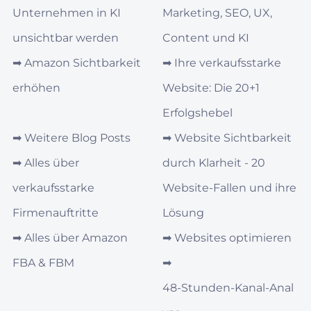
Unternehmen in KI
Marketing, SEO, UX,
unsichtbar werden
Content und KI
➡︎
Amazon Sichtbarkeit
➡︎
Ihre verkaufsstarke
erhöhen
Website: Die 20+1
Erfolgshebel
➡︎
Weitere Blog Posts
➡︎
Website Sichtbarkeit
➡︎
Alles über
durch Klarheit - 20
verkaufsstarke
Website-Fallen und ihre
Firmenauftritte
Lösung
➡︎
Alles über Amazon
➡︎
Websites optimieren
FBA & FBM
➡︎
48‑Stunden‑Kanal‑Anal