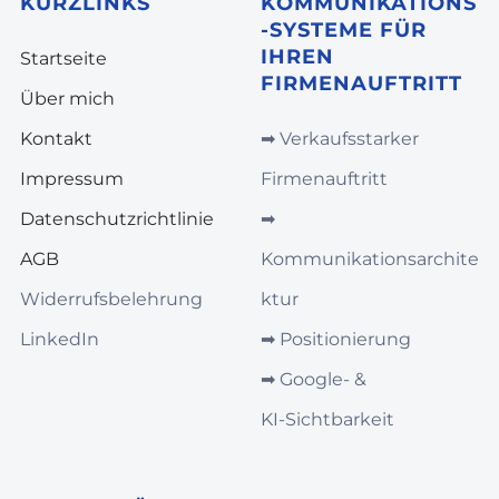
KURZLINKS
KOMMUNIKATIONS
-SYSTEME FÜR
IHREN
Startseite
FIRMENAUFTRITT
Über mich
Kontakt
➡︎
Verkaufsstarker
Impressum
Firmenauftritt
Datenschutzrichtlinie
➡︎
AGB
Kommunikationsarchite
Widerrufsbelehrung
ktur
LinkedIn
➡︎
Positionierung
➡︎
Google‑ &
KI‑Sichtbarkeit