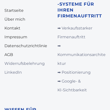
-SYSTEME FÜR
IHREN
Startseite
FIRMENAUFTRITT
Über mich
Kontakt
➡︎
Verkaufsstarker
Impressum
Firmenauftritt
Datenschutzrichtlinie
➡︎
AGB
Kommunikationsarchite
Widerrufsbelehrung
ktur
LinkedIn
➡︎
Positionierung
➡︎
Google‑ &
KI‑Sichtbarkeit
WISSEN FÜR