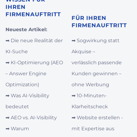
IHREN
FIRMENAUFTRITT
FÜR IHREN
FIRMENAUFTRITT
Neueste Artikel:
➡︎
Die neue Realität der
➡︎
Sogwirkung statt
KI-Suche
Akquise –
➡︎
KI‑Optimierung (AEO
verlässlich passende
– Answer Engine
Kunden gewinnen –
Optimization)
ohne Werbung
➡︎
Was AI‑Visibility
➡︎
10-Minuten-
bedeutet
Klarheitscheck
➡︎
AEO vs. AI‑Visibility
➡︎
Website erstellen -
➡︎
Warum
mit Expertise aus