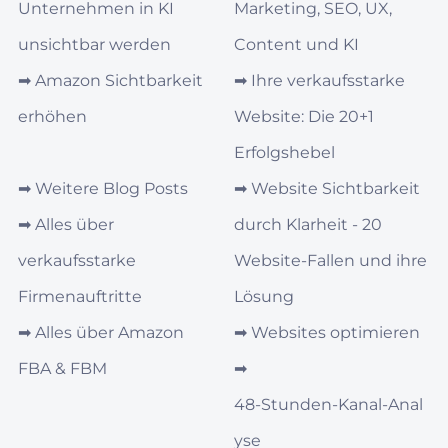
Unternehmen in KI
Marketing, SEO, UX,
unsichtbar werden
Content und KI
➡︎
Amazon Sichtbarkeit
➡︎
Ihre verkaufsstarke
erhöhen
Website: Die 20+1
Erfolgshebel
➡︎
Weitere Blog Posts
➡︎
Website Sichtbarkeit
➡︎
Alles über
durch Klarheit - 20
verkaufsstarke
Website-Fallen und ihre
Firmenauftritte
Lösung
➡︎
Alles über Amazon
➡︎
Websites optimieren
FBA & FBM
➡︎
48‑Stunden‑Kanal‑Anal
yse