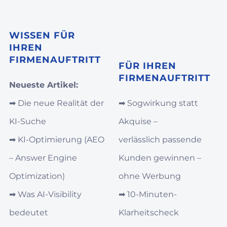
WISSEN FÜR
IHREN
FIRMENAUFTRITT
FÜR IHREN
FIRMENAUFTRITT
Neueste Artikel:
➡︎
Die neue Realität der
➡︎
Sogwirkung statt
KI-Suche
Akquise –
➡︎
KI‑Optimierung (AEO
verlässlich passende
– Answer Engine
Kunden gewinnen –
Optimization)
ohne Werbung
➡︎
Was AI‑Visibility
➡︎
10-Minuten-
bedeutet
Klarheitscheck