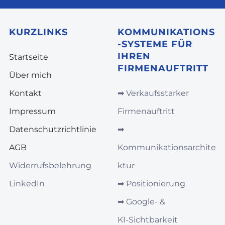
KURZLINKS
KOMMUNIKATIONS
-SYSTEME FÜR
IHREN
Startseite
FIRMENAUFTRITT
Über mich
Kontakt
➡︎
Verkaufsstarker
Impressum
Firmenauftritt
Datenschutzrichtlinie
➡︎
AGB
Kommunikationsarchite
Widerrufsbelehrung
ktur
LinkedIn
➡︎
Positionierung
➡︎
Google‑ &
KI‑Sichtbarkeit