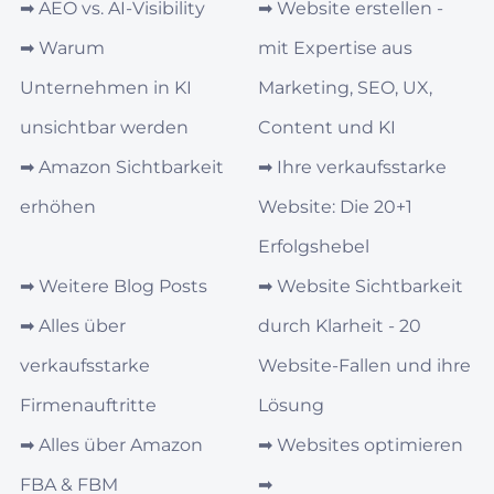
➡︎
AEO vs. AI‑Visibility
➡︎
Website erstellen -
➡︎
Warum
mit Expertise aus
Unternehmen in KI
Marketing, SEO, UX,
unsichtbar werden
Content und KI
➡︎
Amazon Sichtbarkeit
➡︎
Ihre verkaufsstarke
erhöhen
Website: Die 20+1
Erfolgshebel
➡︎
Weitere Blog Posts
➡︎
Website Sichtbarkeit
➡︎
Alles über
durch Klarheit - 20
verkaufsstarke
Website-Fallen und ihre
Firmenauftritte
Lösung
➡︎
Alles über Amazon
➡︎
Websites optimieren
FBA & FBM
➡︎