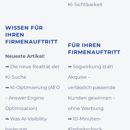
KI‑Sichtbarkeit
WISSEN FÜR
IHREN
FIRMENAUFTRITT
FÜR IHREN
FIRMENAUFTRITT
Neueste Artikel:
➡︎
Die neue Realität der
➡︎
Sogwirkung statt
KI-Suche
Akquise –
➡︎
KI‑Optimierung (AEO
verlässlich passende
– Answer Engine
Kunden gewinnen –
Optimization)
ohne Werbung
➡︎
Was AI‑Visibility
➡︎
10-Minuten-
bedeutet
Klarheitscheck