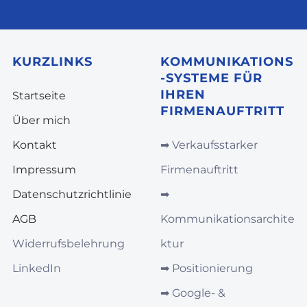
KURZLINKS
KOMMUNIKATIONS
-SYSTEME FÜR
IHREN
Startseite
FIRMENAUFTRITT
Über mich
Kontakt
➡︎
Verkaufsstarker
Impressum
Firmenauftritt
Datenschutzrichtlinie
➡︎
AGB
Kommunikationsarchite
Widerrufsbelehrung
ktur
LinkedIn
➡︎
Positionierung
➡︎
Google‑ &