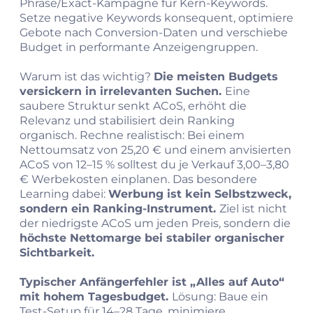
Phrase/Exact-Kampagne für Kern-Keywords.
Setze negative Keywords konsequent, optimiere
Gebote nach Conversion-Daten und verschiebe
Budget in performante Anzeigengruppen.
Warum ist das wichtig?
Die meisten Budgets
versickern in irrelevanten Suchen.
Eine
saubere Struktur senkt ACoS, erhöht die
Relevanz und stabilisiert dein Ranking
organisch. Rechne realistisch: Bei einem
Nettoumsatz von 25,20 € und einem anvisierten
ACoS von 12–15 % solltest du je Verkauf 3,00–3,80
€ Werbekosten einplanen. Das besondere
Learning dabei:
Werbung ist kein Selbstzweck,
sondern ein Ranking-Instrument.
Ziel ist nicht
der niedrigste ACoS um jeden Preis, sondern die
höchste Nettomarge bei stabiler organischer
Sichtbarkeit.
Typischer Anfängerfehler ist „Alles auf Auto“
mit hohem Tagesbudget.
Lösung: Baue ein
Test-Setup für 14–28 Tage, minimiere