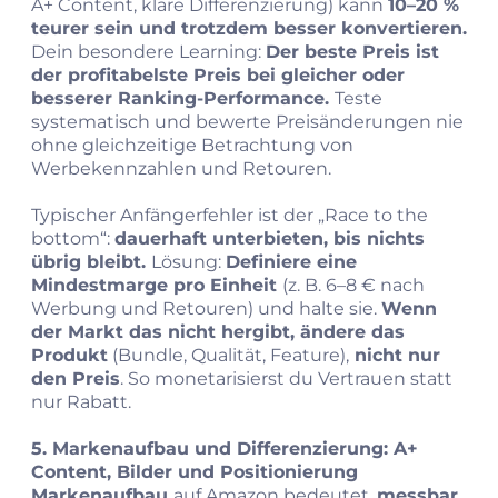
A+ Content, klare Differenzierung) kann
10–20 %
teurer sein und trotzdem besser konvertieren.
Dein besondere Learning:
Der beste Preis ist
der profitabelste Preis bei gleicher oder
besserer Ranking-Performance.
Teste
systematisch und bewerte Preisänderungen nie
ohne gleichzeitige Betrachtung von
Werbekennzahlen und Retouren.
Typischer Anfängerfehler ist der „Race to the
bottom“:
dauerhaft unterbieten, bis nichts
übrig bleibt.
Lösung:
Definiere eine
Mindestmarge pro Einheit
(z. B. 6–8 € nach
Werbung und Retouren) und halte sie.
Wenn
der Markt das nicht hergibt, ändere das
Produkt
(Bundle, Qualität, Feature),
nicht nur
den Preis
. So monetarisierst du Vertrauen statt
nur Rabatt.
5. Markenaufbau und Differenzierung: A+
Content, Bilder und Positionierung
Markenaufbau
auf Amazon bedeutet,
messbar