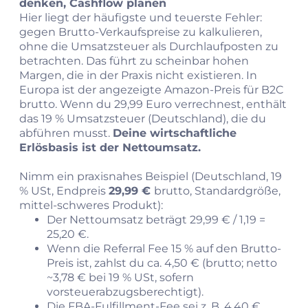
denken, Cashflow planen
Hier liegt der häufigste und teuerste Fehler:
gegen Brutto-Verkaufspreise zu kalkulieren,
ohne die Umsatzsteuer als Durchlaufposten zu
betrachten. Das führt zu scheinbar hohen
Margen, die in der Praxis nicht existieren. In
Europa ist der angezeigte Amazon-Preis für B2C
brutto. Wenn du 29,99 Euro verrechnest, enthält
das 19 % Umsatzsteuer (Deutschland), die du
abführen musst.
Deine wirtschaftliche
Erlösbasis ist der Nettoumsatz.
Nimm ein praxisnahes Beispiel (Deutschland, 19
% USt, Endpreis
29,99 €
brutto, Standardgröße,
mittel-schweres Produkt):
Der Nettoumsatz beträgt 29,99 € / 1,19 =
25,20 €.
Wenn die Referral Fee 15 % auf den Brutto-
Preis ist, zahlst du ca. 4,50 € (brutto; netto
~3,78 € bei 19 % USt, sofern
vorsteuerabzugsberechtigt).
Die FBA-Fulfillment-Fee sei z. B. 4,40 €