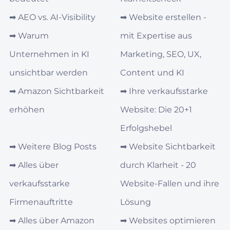
➡︎
AEO vs. AI‑Visibility
➡︎
Website erstellen -
➡︎
Warum
mit Expertise aus
Unternehmen in KI
Marketing, SEO, UX,
unsichtbar werden
Content und KI
➡︎
Amazon Sichtbarkeit
➡︎
Ihre verkaufsstarke
erhöhen
Website: Die 20+1
Erfolgshebel
➡︎
Weitere Blog Posts
➡︎
Website Sichtbarkeit
➡︎
Alles über
durch Klarheit - 20
verkaufsstarke
Website-Fallen und ihre
Firmenauftritte
Lösung
➡︎
Alles über Amazon
➡︎
Websites optimieren